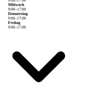
9
:
00
–
17
:
00
Mittwoch
9
:
00
–
17
:
00
Donnerstag
9
:
00
–
17
:
00
Freitag
9
:
00
–
17
:
00