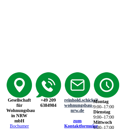
Gesellschaft
+49 209
reinhold.schick@
Montag
für
6384984
wohnungsbau-
9
:
00
–
17
:
00
Wohnungsbau
nrw.de
Dienstag
in NRW
9
:
00
–
17
:
00
mbH
zum
Mittwoch
Bochumer
Kontaktformular
9
:
00
–
17
:
00